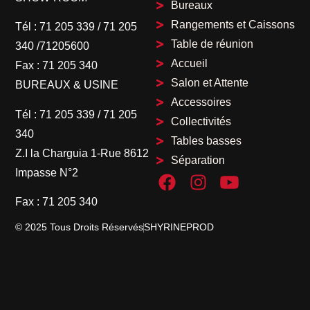
Bureaux
Rangements et Caissons
Tél :
71 205 339
/
71 205
Table de réunion
340 /71205600
Accueil
Fax :
71 205 340
Salon et Attente
BUREAUX & USINE
Accessoires
Tél :
71 205 339
/
71 205
Collectivités
340
Tables basses
Z.I la Charguia 1-Rue 8612
Séparation
Impasse N°2
Fax :
71 205 340
© 2025 Tous Droits Réservés
SHYRINEPROD