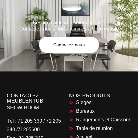
Besoin d’aide ou d’informations ?
Contactez-nous, nous sommes à votre écoute
Contactez-nous
CONTACTEZ
NOS PRODUITS
MEUBLENTUB
Sièges
SHOW-ROOM
Bureaux
Rangements et Caissons
Tél :
71 205 339
/
71 205
Table de réunion
340 /71205600
Accueil