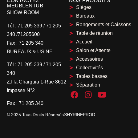
CONTACTEZ
NOS PRODUITS
MEUBLENTUB
Sièges
SHOW-ROOM
Bureaux
Rangements et Caissons
Tél :
71 205 339
/
71 205
Table de réunion
340 /71205600
Accueil
Fax :
71 205 340
Salon et Attente
BUREAUX & USINE
Accessoires
Tél :
71 205 339
/
71 205
Collectivités
340
Tables basses
Z.I la Charguia 1-Rue 8612
Séparation
Impasse N°2
Fax :
71 205 340
© 2025 Tous Droits Réservés
SHYRINEPROD