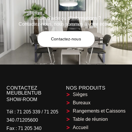
Besoin d’aide ou d’informations ?
Contactez-nous, nous sommes à votre écoute
Contactez-nous
CONTACTEZ
NOS PRODUITS
MEUBLENTUB
Sièges
SHOW-ROOM
Bureaux
Rangements et Caissons
Tél :
71 205 339
/
71 205
Table de réunion
340 /71205600
Accueil
Fax :
71 205 340