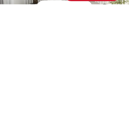
Contactez-nous
CONTACTEZ
NOS PRODUITS
MEUBLENTUB
Sièges
SHOW-ROOM
Bureaux
Rangements et Caissons
Tél :
71 205 339
/
71 205
Table de réunion
340 /71205600
Accueil
Fax :
71 205 340
Salon et Attente
BUREAUX & USINE
Accessoires
Tél :
71 205 339
/
71 205
Collectivités
340
Tables basses